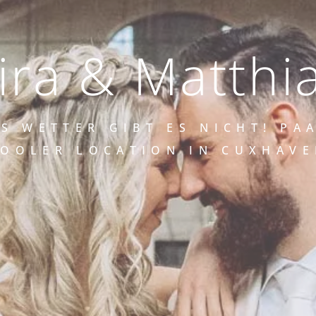
ira & Matthi
S WETTER GIBT ES NICHT! PA
OOLER LOCATION IN CUXHAV