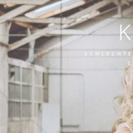
K
SCHLECHTE
C