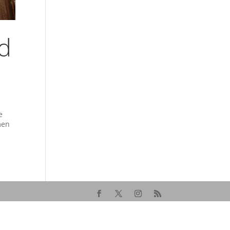
nd
e
men